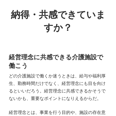
コ
ン
納得・共感できていま
テ
すか？
ン
ツ
モ
へ
チ
ス
ベ
キ
経営理念に共感できる介護施設で
ー
ッ
働こう
シ
プ
ョ
どの介護施設で働くか迷うときは、給与や福利厚
ン
生、勤務時間だけでなく、経営理念にも目を向け
に
るといいだろう。経営理念に共感できるかそうで
結
ないかも、重要なポイントになりえるからだ。
び
経営理念とは、事業を行う目的や、施設の存在意
つ