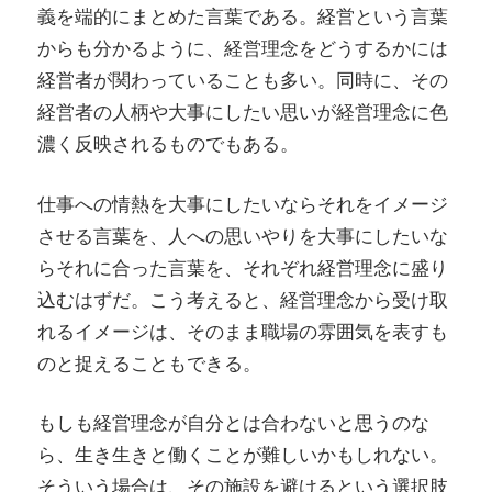
義を端的にまとめた言葉である。経営という言葉
く
からも分かるように、経営理念をどうするかには
経
経営者が関わっていることも多い。同時に、その
営
経営者の人柄や大事にしたい思いが経営理念に色
理
濃く反映されるものでもある。
念
の
仕事への情熱を大事にしたいならそれをイメージ
あ
させる言葉を、人への思いやりを大事にしたいな
り
らそれに合った言葉を、それぞれ経営理念に盛り
方
込むはずだ。こう考えると、経営理念から受け取
れるイメージは、そのまま職場の雰囲気を表すも
のと捉えることもできる。
もしも経営理念が自分とは合わないと思うのな
ら、生き生きと働くことが難しいかもしれない。
そういう場合は、その施設を避けるという選択肢